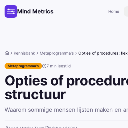
Mind Metrics
Home
Kennisbank
Metaprogramma's
Opties of procedures: flexi
Home
7
min leestijd
Metaprogramma's
Opties of procedures
structuur
Waarom sommige mensen lijsten maken en a