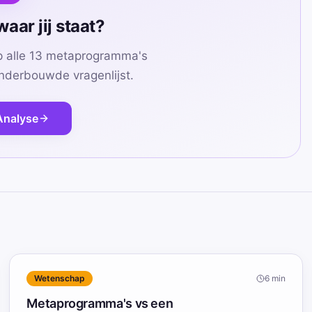
aar jij staat?
op alle 13 metaprogramma's
derbouwde vragenlijst.
Analyse
Wetenschap
6
min
Metaprogramma's vs een