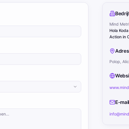
Bedri
Mind Metr
Hola Koda
Action in 
Adres
Polop, Ali
Websi
www.mind-
E-mai
info@mind