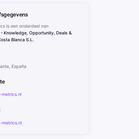
jfsgegevens
ics
is een onderdeel van
 - Knowledge, Opportunity, Deals &
Costa Blanca S.L.
cante, España
te
metrics.nl
l
-metrics.nl