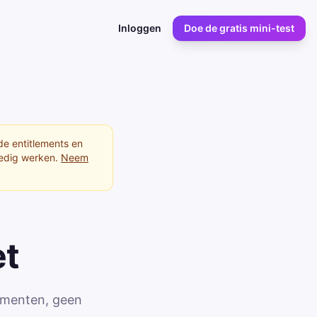
Inloggen
Doe de gratis mini-test
e entitlements en
edig werken.
Neem
et
ementen, geen