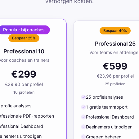
verborgen kosten.
Populair bij coaches
Bespaar 40%
Bespaar 25%
Professional 25
Professional 10
Voor teams en afdelinge
Voor coaches en trainers
€599
€299
€23,96
per profiel
€29,90
per profiel
25
profielen
10
profielen
25 profielanalyses
 profielanalyses
1 gratis teamrapport
ofessionele PDF-rapporten
Professional Dashboard
ofessional Dashboard
Deelnemers uitnodigen
elnemers uitnodigen
Groepen beheren