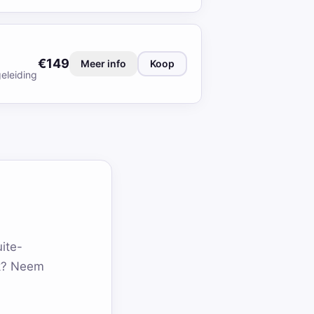
€149
Meer info
Koop
eleiding
ite-
rk? Neem