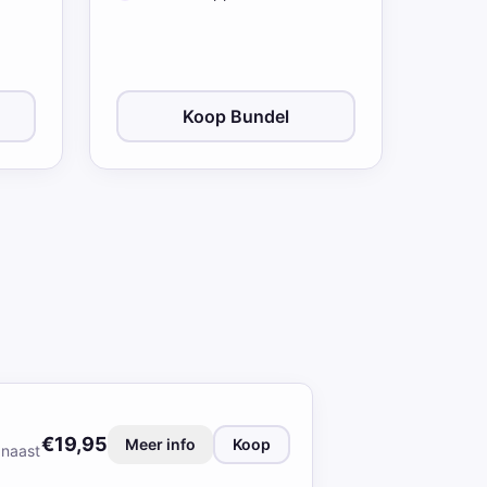
Koop Bundel
€19,95
Meer info
Koop
 naast